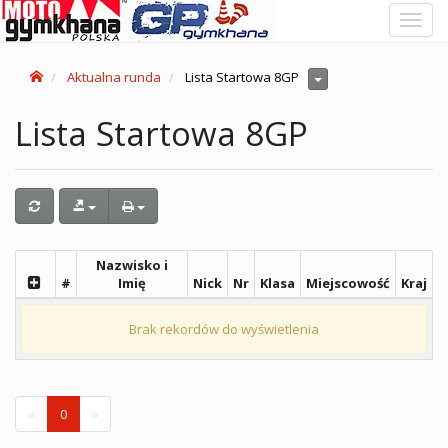
Toggl
navig
Aktualna runda
Lista Startowa 8GP
Lista Startowa 8GP
Nazwisko i
#
Imię
Nick
Nr
Klasa
Miejscowość
Kraj
Brak rekordów do wyświetlenia
«
0
»