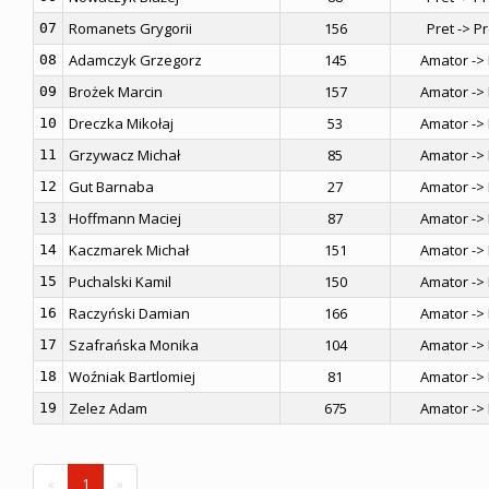
Romanets Grygorii
156
Pret -> P
07
Adamczyk Grzegorz
145
Amator -> 
08
Brożek Marcin
157
Amator -> 
09
Dreczka Mikołaj
53
Amator -> 
10
Grzywacz Michał
85
Amator -> 
11
Gut Barnaba
27
Amator -> 
12
Hoffmann Maciej
87
Amator -> 
13
Kaczmarek Michał
151
Amator -> 
14
Puchalski Kamil
150
Amator -> 
15
Raczyński Damian
166
Amator -> 
16
Szafrańska Monika
104
Amator -> 
17
Woźniak Bartlomiej
81
Amator -> 
18
Zelez Adam
675
Amator -> 
19
«
1
»