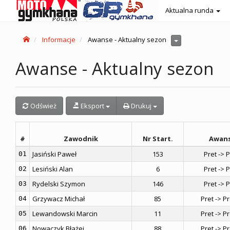
Aktualna runda
Informacje
Awanse - Aktualny sezon
Awanse - Aktualny sezon
Odśwież
Eksport
Drukuj
#
Zawodnik
Nr Start.
Awan
Jasiński Paweł
153
Pret -> 
01
Lesiński Alan
6
Pret -> 
02
Rydelski Szymon
146
Pret -> 
03
Grzywacz Michał
85
Pret -> P
04
Lewandowski Marcin
11
Pret -> P
05
Nowaczyk Błażej
88
Pret -> P
06