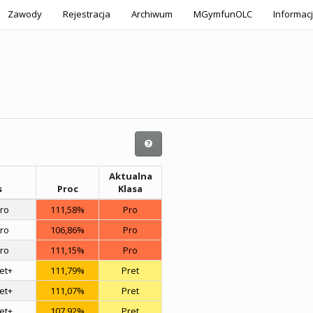
Zawody
Rejestracja
Archiwum
MGymfunOLC
Informac
Aktualna
s
Proc
Klasa
Pro
111,58%
Pro
Pro
106,86%
Pro
Pro
111,15%
Pro
ret+
111,79%
Pret
ret+
111,07%
Pret
ret+
107,92%
Pret