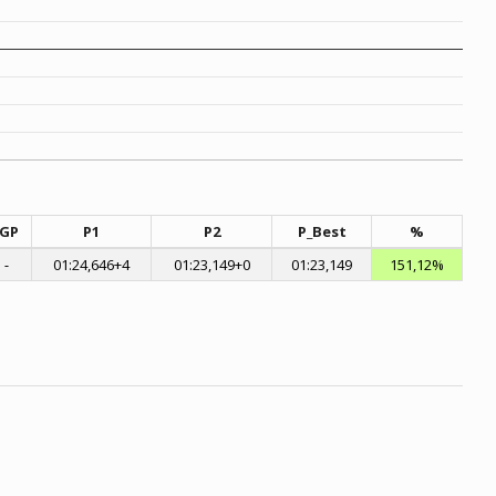
8GP
P1
P2
P_Best
%
-
01:24,646+4
01:23,149+0
01:23,149
151,12%