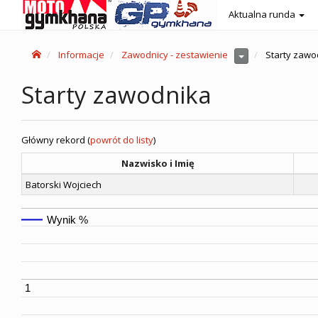
Aktualna runda
Informacje
Zawodnicy - zestawienie
Starty zawo
Starty zawodnika
Główny rekord (
powrót do listy
)
Nazwisko i Imię
Batorski Wojciech
Wynik %
1