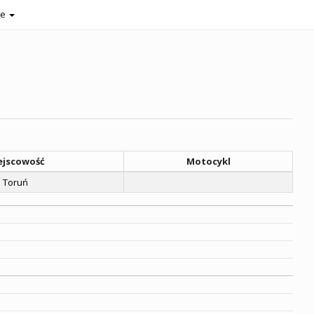
je
ejscowość
Motocykl
Toruń