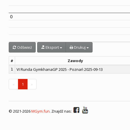
0
Odśwież
Eksport
Drukuj
#
Zawody
VI Runda GymkhanaGP 2025 - Poznań 2025-09-13
1
«
1
»
©
2021-
2026
MGym.fun
. Znajdź nas: