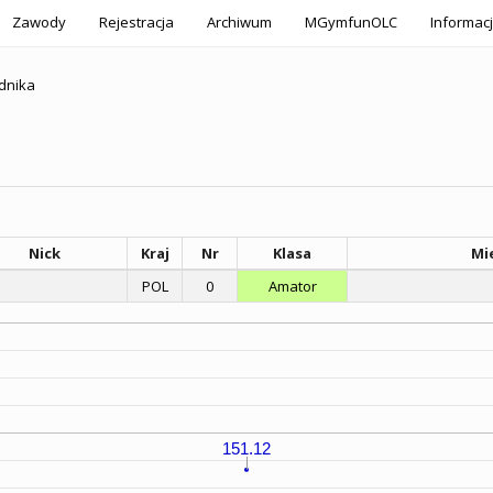
Zawody
Rejestracja
Archiwum
MGymfunOLC
Informac
dnika
Nick
Kraj
Nr
Klasa
Mi
POL
0
Amator
151.12