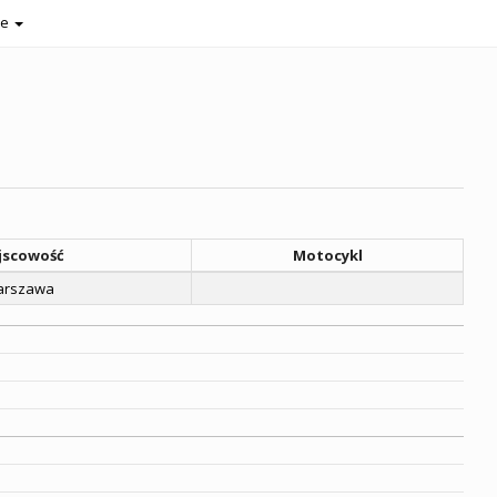
je
jscowość
Motocykl
rszawa