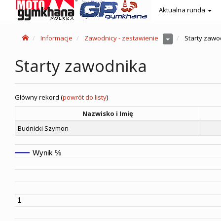
Aktualna runda
Informacje
Zawodnicy - zestawienie
Starty zawo
Starty zawodnika
Główny rekord (
powrót do listy
)
Nazwisko i Imię
Budnicki Szymon
Wynik %
1