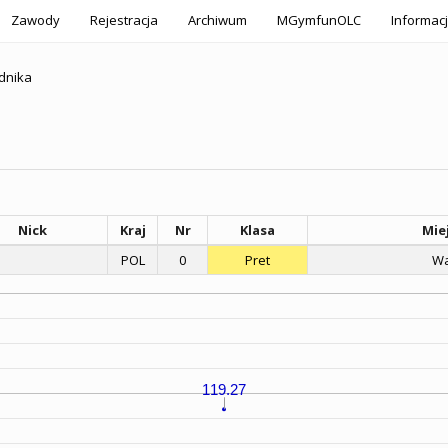
Zawody
Rejestracja
Archiwum
MGymfunOLC
Informac
dnika
Nick
Kraj
Nr
Klasa
Mie
POL
0
Pret
Wa
119.27