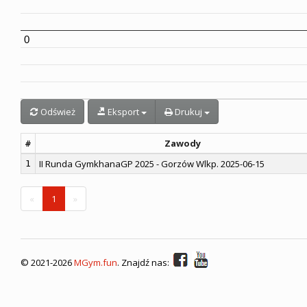
0
Odśwież
Eksport
Drukuj
#
Zawody
II Runda GymkhanaGP 2025 - Gorzów Wlkp. 2025-06-15
1
«
1
»
©
2021-
2026
MGym.fun
. Znajdź nas: