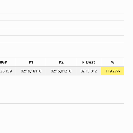
8GP
P1
P2
P_Best
%
:36,159
02:19,181+0
02:15,012+0
02:15,012
119,27%