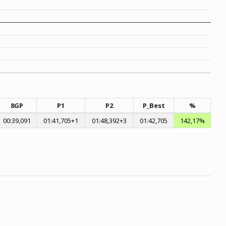
8GP
P1
P2
P_Best
%
00:39,091
01:41,705+1
01:48,392+3
01:42,705
142,17%