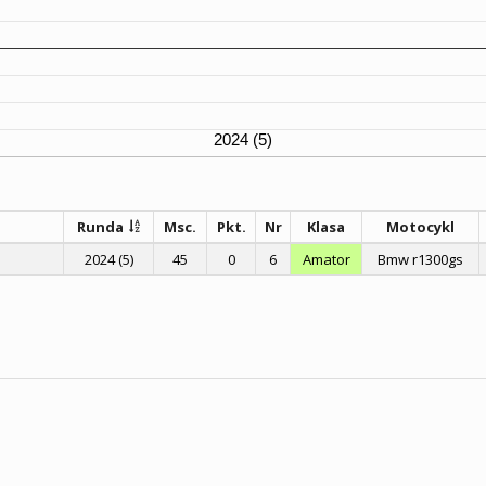
2024 (5)
Runda
Msc.
Pkt.
Nr
Klasa
Motocykl
2024 (5)
45
0
6
Amator
Bmw r1300gs