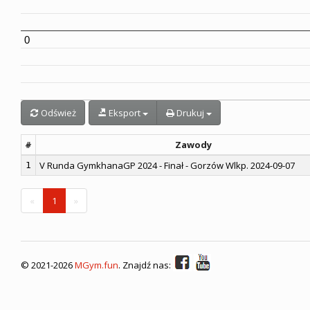
0
Odśwież
Eksport
Drukuj
#
Zawody
V Runda GymkhanaGP 2024 - Finał - Gorzów Wlkp. 2024-09-07
1
«
1
»
©
2021-
2026
MGym.fun
. Znajdź nas: