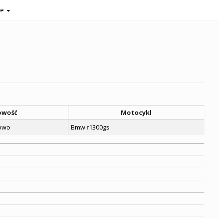
je
owość
Motocykl
owo
Bmw r1300gs