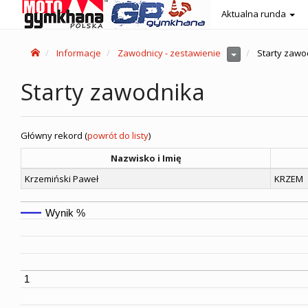
Aktualna runda
Informacje
Zawodnicy - zestawienie
Starty zawo
Starty zawodnika
Główny rekord (
powrót do listy
)
Nazwisko i Imię
Krzemiński Paweł
KRZEM
Wynik %
1