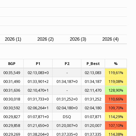
2026 (1)
2026 (2)
2026 (3)
2026 (4)
8GP
P1
P2
P_Best
%
00:35,549
02:13,083+0
-
02:13,083
119,61%
00:31,490
01:33,901+2
01:34,187+0
01:34,187
119,08%
00:31,636
02:10,470+1
-
02:11,470
128,90%
00:30,018
01:31,733+0
01:31,252+0
01:31,252
110,66%
00:30,592
02:06,264+1
02:04,180+0
02:04,180
109,70%
00:29,827
01:07,871+0
DSQ
01:07,871
114,29%
00:29,858
01:21,650+0
01:20,007+0
01:20,007
107,10%
00:29,269
01:38,204+0
01:37,335+0
01:37,335
114,38%