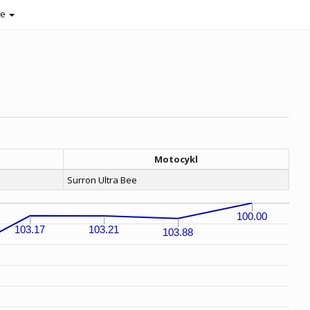
je
Motocykl
Surron Ultra Bee
100.00
103.17
103.21
103.88