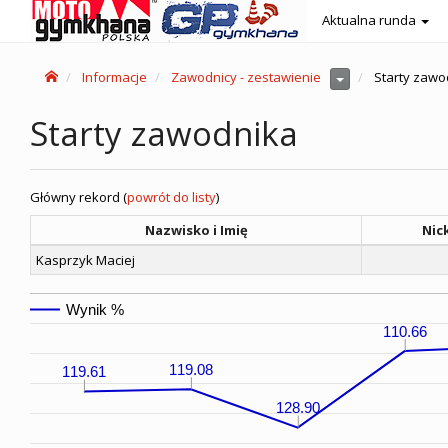
Aktualna runda
Informacje
Zawodnicy - zestawienie
Starty zawo
Starty zawodnika
Główny rekord (
powrót do listy
)
Nazwisko i Imię
Nic
Kasprzyk Maciej
Wynik %
110.66
119.08
119.61
128.90