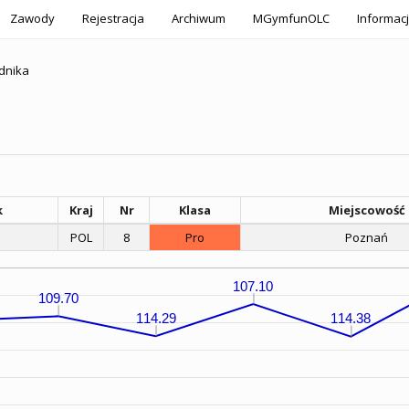
Zawody
Rejestracja
Archiwum
MGymfunOLC
Informac
dnika
k
Kraj
Nr
Klasa
Miejscowość
POL
8
Pro
Poznań
107.10
109.70
114.29
114.38